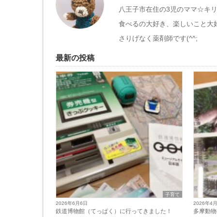
八王子市在住の3児のママ☆キ
食べるの大好き、楽しいこと大
さりげなく薬剤師です(^^;
最新の投稿
子育て
2026年6月6日
2026年4
鉄道博物館（てっぱく）に行ってきました！
多摩動物