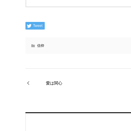
Tweet
信仰
愛は関心