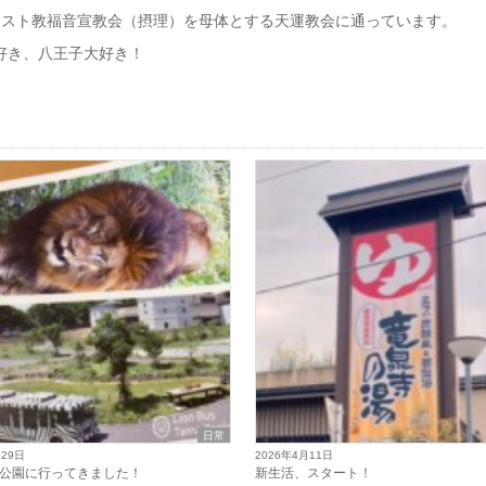
リスト教福音宣教会（摂理）を母体とする天運教会に通っています。
好き、八王子大好き！
日常
月29日
2026年4月11日
公園に行ってきました！
新生活、スタート！