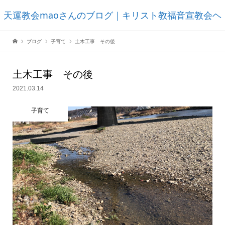
天運教会maoさんのブログ｜キリスト教福音宣教会ヘ
ブログ
子育て
土木工事 その後
ブンズフォーチュンチャーチ
土木工事 その後
2021.03.14
子育て