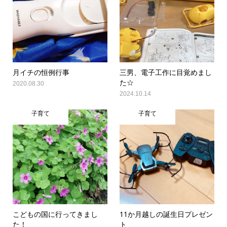
月イチの恒例行事
三男、電子工作に目覚めまし
た☆
2020.08.30
2024.10.14
子育て
子育て
こどもの国に行ってきまし
11か月越しの誕生日プレゼン
た！
ト