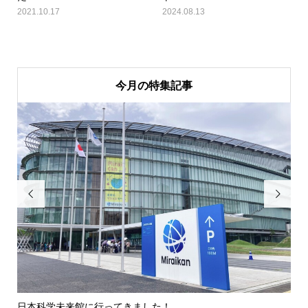
2021.10.17
2024.08.13
今月の特集記事


日本科学未来館に行ってきました！
鉄