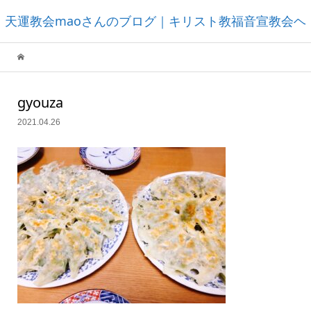
天運教会maoさんのブログ｜キリスト教福音宣教会ヘ
ブンズフォーチュンチャーチ
gyouza
2021.04.26