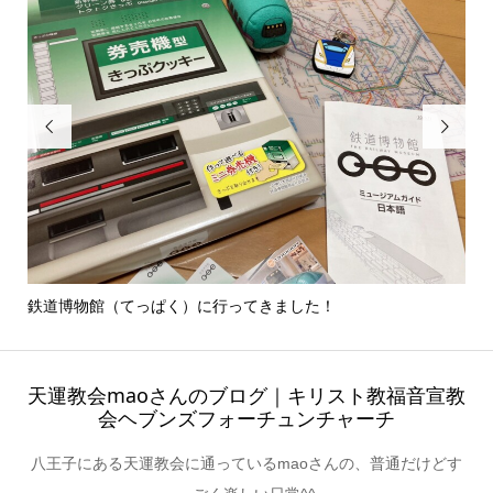


鉄道博物館（てっぱく）に行ってきました！
多
天運教会maoさんのブログ｜キリスト教福音宣教
会ヘブンズフォーチュンチャーチ
八王子にある天運教会に通っているmaoさんの、普通だけどす