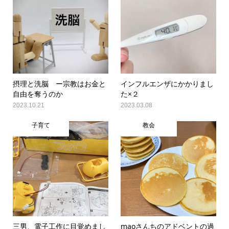
摂理と洗脳 ー宗教はお金と
インフルエンザにかかりまし
自由を奪うのか
た×２
2023.10.21
2023.03.08
子育て
教会
三男、電子工作に目覚めまし
maoさんちのアドベントの過