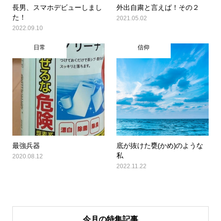
長男、スマホデビューしまし
外出自粛と言えば！その２
た！
2021.05.02
2022.09.10
日常
信仰
最強兵器
底が抜けた甕(かめ)のような
私
2020.08.12
2022.11.22
今月の特集記事